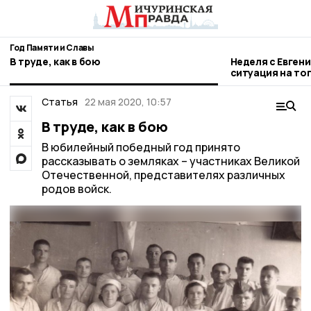
Год Памяти и Славы
В труде, как в бою
Неделя с Евген
ситуация на то
городе и приор
Статья
22 мая 2020, 10:57
В труде, как в бою
В юбилейный победный год принято
рассказывать о земляках – участниках Великой
Отечественной, представителях различных
родов войск.