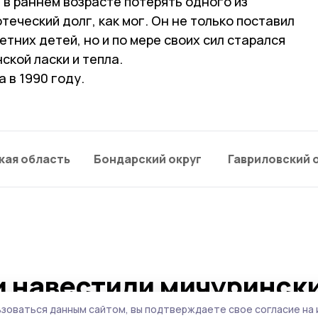
 в раннем возрасте потерять одного из
теческий долг, как мог. Он не только поставил
тних детей, но и по мере своих сил старался
ской ласки и тепла.
 в 1990 году.
кая область
Бондарский округ
Гавриловский 
 навестили мичуринск
Ленинграда
зоваться данным сайтом, вы подтверждаете свое согласие на 