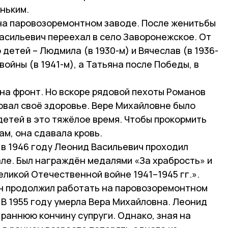
ньким.
 на паровозоремонтном заводе. После женитьбы
асильевич переехал в село Заворонежское. От
детей – Людмила (в 1930-м) и Вячеслав (в 1936-
войны (в 1941-м), а Татьяна после Победы, в
 на фронт. Но вскоре рядовой пехоты Романов
орвал своё здоровье. Вере Михайловне было
детей в это тяжёлое время. Чтобы прокормить
м, она сдавала кровь.
 в 1946 году Леонид Васильевич проходил
але. Был награждён медалями «За храбрость» и
еликой Отечественной войне 1941–1945 гг.».
он продолжил работать на паровозоремонтном
. В 1955 году умерла Вера Михайловна. Леонид
раннюю кончину супруги. Однако, зная на