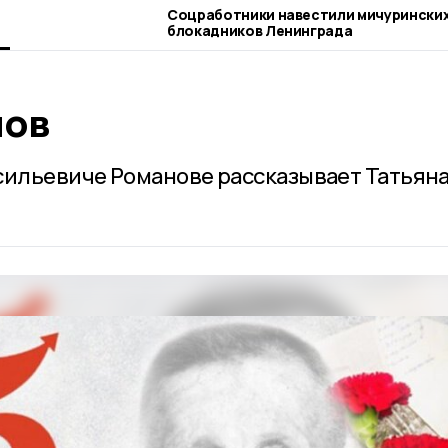
Соцработники навестили мичурински
блокадников Ленинграда
нов
сильевиче Романове рассказывает Татьян