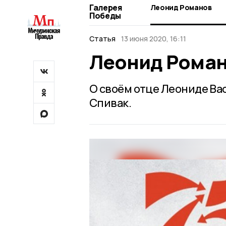
Галерея
Леонид Романов
Победы
Статья
13 июня 2020, 16:11
Леонид Рома
О своём отце Леониде Ва
Спивак.