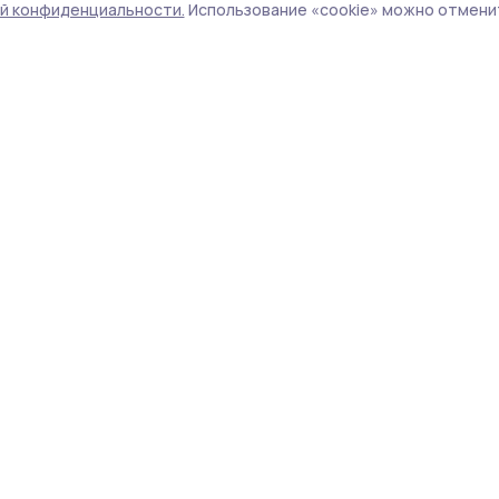
й конфиденциальности.
Использование «cookie» можно отменит
получили знаки внимания от сотрудников
 для населения города Мичуринска и