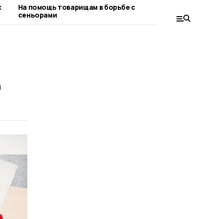
х
На помощь товарищам в борьбе с
Иван Мильци
сеньорами
а