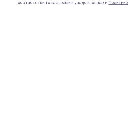
соответствии с настоящим уведомлением и
Политико
Блокадники Ленинграда 
Центра социальных услуг
Мичуринского района.