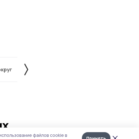
округ
Жердевский округ
Знаменский округ
их
Лента
10
использование файлов cookie в
новостей
Принять