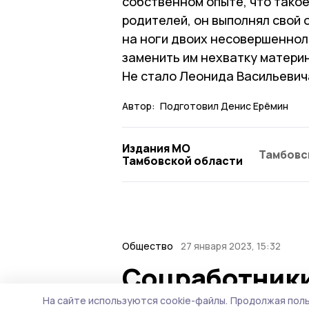
собственном опыте, что такое
родителей, он выполнял свой о
на ноги двоих несовершенноле
заменить им нехватку материн
Не стало Леонида Васильевича
Автор:
Подготовил Денис Ерёмин
Издания МО
Тамбовс
Тамбовской области
Общество
27 января 2023, 15:32
Соцработники
блокадников 
На сайте используются cookie-файлы.
Продолжая поль