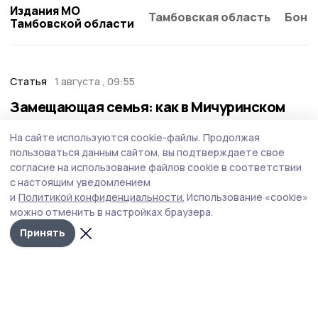
Издания МО
Тамбовская область
Бонд
Тамбовской области
Статья
1 августа , 09:55
Замещающая семья: как в Мичуринском
округе строят мосты к детским мечтам
На сайте используются cookie-файлы.
Продолжая
Решиться стать родителем — серьёзный шаг. Когда же
пользоваться данным сайтом, вы подтверждаете свое
задумываешься о том, чтобы стать мамой, папой для
согласие на использование файлов cookie в соответствии
приёмного малыша или тем более подростка, то
с настоящим уведомлением
чувство ответственности растёт в разы.
и
Политикой конфиденциальности.
Использование «cookie»
можно отменить в настройках браузера.
Принять