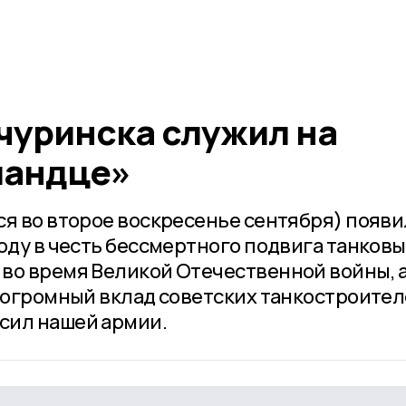
чуринска служил на
ландце»
ся во второе воскресенье сентября) появи
оду в честь бессмертного подвига танковы
во время Великой Отечественной войны, 
а огромный вклад советских танкостроител
сил нашей армии.