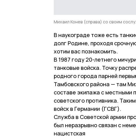
Михаил Конев (справа) со своим сослу
В наукограде тоже есть танк
долг Родине, проходя срочную
хотим вас познакомить.
В 1987 году 20-летнего мичур
танковые войска. Точку распр
родного города парней первым
Тамбовского района — там Мих
составе экипажа с местными 
советского противника. Таким 
войск в Германии (ГСВГ).
Служба в Советской армии про
был неразрывно связан с нем
нацистская