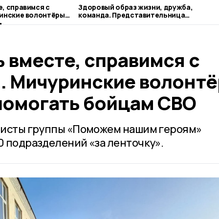
, справимся с
Здоровый образ жизни, дружба,
ринские волонтёры
команда. Представительница
ь бойцам СВО
наукограда рассказывает о своих
профессиональных ориентирах
 вместе, справимся с
. Мичуринские волонт
омогать бойцам СВО
ивисты группы «Поможем нашим героям»
0 подразделений «за ленточку».