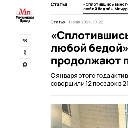
Статья
«Сплотившись вместе
любой бедой». Мичу
продолжают помогат
Статья
11 мая 2024, 10:22
«Сплотившись
любой бедой»
продолжают п
С января этого года акт
совершили 12 поездок в 2