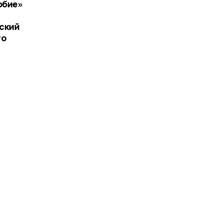
юбие»
ский
го