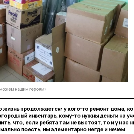
оможем нашим героям»
о жизнь продолжается: у кого-то ремонт дома, ко
огородный инвентарь, кому-то нужны деньги на уч
ть, что, если ребята там не выстоят, то и у нас 
рмально поесть, им элементарно негде и нечем