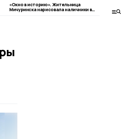
«Окно в историю». Жительница
Замещающая с
Мичуринска нарисовала наличники в
округе строя
стиле гжель
ёры