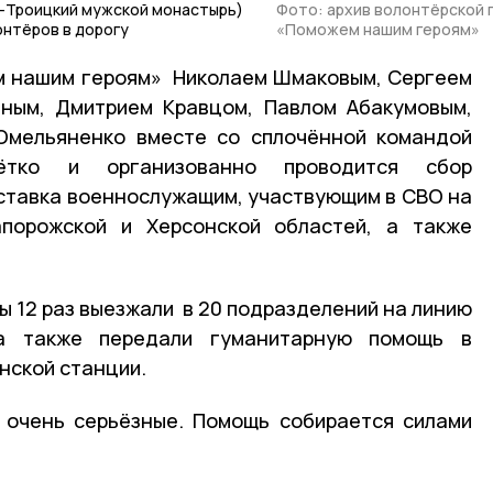
-Троицкий мужской монастырь)
Фото: архив волонтёрской 
онтёров в дорогу
«Поможем нашим героям»
м нашим героям» Николаем Шмаковым, Сергеем
иным, Дмитрием Кравцом, Павлом Абакумовым,
 Омельяненко вместе со сплочённой командой
чётко и организованно проводится сбор
ставка военнослужащим, участвующим в СВО на
порожской и Херсонской областей, а также
ы 12 раз выезжали в 20 подразделений на линию
 а также передали гуманитарную помощь в
нской станции.
 очень серьёзные. Помощь собирается силами