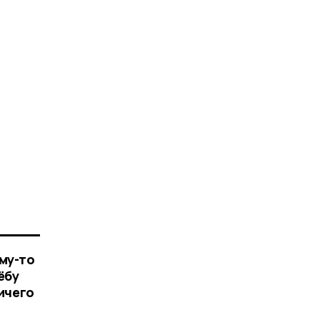
му-то
ёбу
ничего