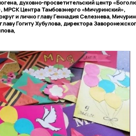
могена, духовно-просветительский центр «Богол
), МРСК Центра Тамбовэнерго «Мичуринский»,
круг и лично главу Геннадия Селезнева, Мичурин
 главу Гогиту Хубулова, директора Заворонежско
ппова,