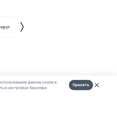
округ
Жердевский округ
Знаменский округ
Лента
10
использование файлов cookie в
новостей
Принять
ь в настройках браузера.