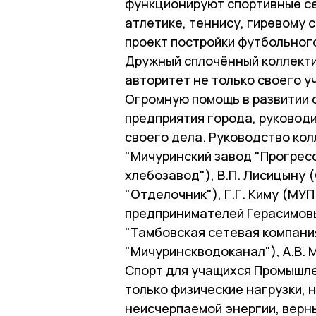
функционируют спортивные се
атлетике, теннису, гиревому 
проект постройки футбольного
Дружный сплочённый коллекти
авторитет не только своего у
Огромную помощь в развитии 
предприятия города, руковод
своего дела. Руководство ко
"Мичуринский завод "Прогресс
хлебозавод"), В.П. Лисицыну 
"Отделочник"), Г.Г. Киму (МУ
предпринимателей Герасимовы
"Тамбовская сетевая компания
"Мичуринскводоканал"), А.В. 
Спорт для учащихся Промышле
только физические нагрузки, 
неисчерпаемой энергии, верны