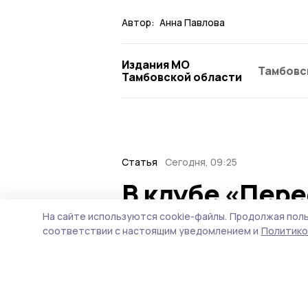
Автор:
Анна Павлова
Издания МО
Тамбовс
Тамбовской области
Статья
Сегодня, 09:25
В клубе «Пер
округа закаля
На сайте используются cookie-файлы.
Продолжая поль
соответствии с настоящим уведомлением и
Политико
дух
Во вторую субботу авгус