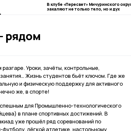
м
В клубе «Пересвет» Мичуринского окру
закаляют не только тело, но и дух
 - рядом
 разгаре. Уроки, зачёты, контрольные,
 занятия… Жизнь студентов бьёт ключом. Где же
нальную и физическую поддержку для активного
нечно же, в спорте!
 успешным для Промышленно-технологического
йцева) в плане спортивных достижений. В
акиад уже прошёл ряд соревнований по
-футболу, лёгкой атлетике, настольному