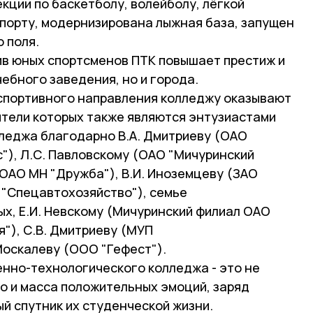
кции по баскетболу, волейболу, лёгкой
спорту, модернизирована лыжная база, запущен
 поля.
в юных спортсменов ПТК повышает престиж и
чебного заведения, но и города.
спортивного направления колледжу оказывают
ители которых также являются энтузиастами
лледжа благодарно В.А. Дмитриеву (ОАО
"), Л.С. Павловскому (ОАО "Мичуринский
(ОАО МН "Дружба"), В.И. Иноземцеву (ЗАО
П "Спецавтохозяйство"), семье
х, Е.И. Невскому (Мичуринский филиал ОАО
"), С.В. Дмитриеву (МУП
Москалеву (ООО "Гефест").
нно-технологического колледжа - это не
но и масса положительных эмоций, заряд
й спутник их студенческой жизни.