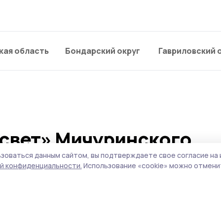
кая область
Бондарский округ
Гавриловский 
есвет» Мичуринского
ют не только тело, но и
зоваться данным сайтом, вы подтверждаете свое согласие на 
й конфиденциальности.
Использование «cookie» можно отменит
та в России традиционно отмечают День