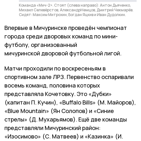
Команда «Мич-2». Стоят (слева направо): Антон Дьяченко,
Михаил Селевёрстов, АлександрНемцов, Дмитрий Чекмарёв.
Сидят: Максим Митрохин, Богдан Яцкив и Иван Дудолкин.
Впервые в Мичуринске проведён чемпионат
города среди дворовых команд по мини-
футболу, организованный
мичуринской дворовой футбольной лигой.
Матчи проходили по воскресеньям в
спортивном зале ЛРЗ. Первенство оспаривали
восемь команд, половина которых
представляла Кочетовку. Это «Дубки»
(капитан П. Кучин), «Buffalo Bills» (М. Майоров),
«Blue Mountain» (Ян Солопов) и «Синие
стрелы» (Д. Мухарьямов). Ещё две команды
представляли Мичуринский район:
«Изосимово» (С. Матвеев) и «Казинка» (И.