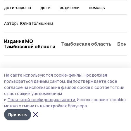
дети-сироты
дети
родители
помощь
Автор:
Юлия Голышкина
Издания МО
Тамбовская область
Бонд
Тамбовской области
Статья
25 июля , 10:47
На сайте используются cookie-файлы.
Продолжая
В Мичуринском округе лагерь «Парус»
пользоваться данным сайтом, вы подтверждаете свое
вдохновляет детей на новые открытия
согласие на использование файлов cookie в соответствии
с настоящим уведомлением
У реки, в тени вековых сосен, где воздух напоён
и
Политикой конфиденциальности.
Использование «cookie»
ароматом хвои, а небо кажется особенно высоким,
можно отменить в настройках браузера.
раскинулся лагерь «Парус». Здесь, в окрестностях
села Новое Тарбеево, лето для десятков мальчишек и
Принять
девчонок превращается в настоящее приключение — с
традициями, открытиями и дружбой на всю жизнь.