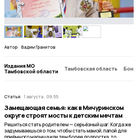
Автор:
Вадим Гранитов
Издания МО
Тамбовская область
Бонд
Тамбовской области
Статья
1 августа , 09:55
Замещающая семья: как в Мичуринском
округе строят мосты к детским мечтам
Решиться стать родителем — серьёзный шаг. Когда же
задумываешься о том, чтобы стать мамой, папой для
приёмного малыша или тем более подростка, то