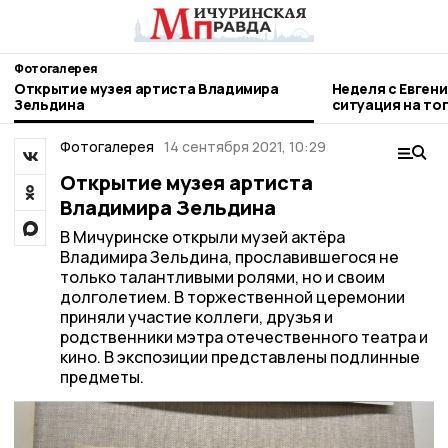
Фотогалерея
Открытие музея артиста Владимира
Неделя с Евген
Зельдина
ситуация на то
городе и приор
Фотогалерея
14 сентября 2021, 10:29
Открытие музея артиста
Владимира Зельдина
В Мичуринске открыли музей актёра
Владимира Зельдина, прославившегося не
только талантливыми ролями, но и своим
долголетием. В торжественной церемонии
приняли участие коллеги, друзья и
родственники мэтра отечественного театра и
кино. В экспозиции представлены подлинные
предметы.