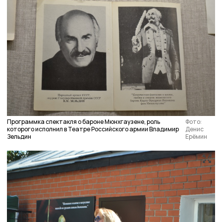
Программка спектакля о бароне Мюнхгаузене, роль
Фото:
которого исполнил в Театре Российского армии Владимир
Денис
Зельдин
Ерёмин