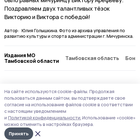
было равных мичуринцу Виктору Арефьеву.
Поздравляем двух талантливых тёзок
Викторию и Виктора с победой!
Автор:
Юлия Голышкина. Фото из архива управления по
развитию культуры и спорта администрации г. Мичуринска.
Издания МО
Тамбовская область
Бонд
Тамбовской области
На сайте используются cookie-файлы.
Продолжая
пользоваться данным сайтом, вы подтверждаете свое
согласие на использование файлов cookie в соответствии
с настоящим уведомлением
и
Политикой конфиденциальности.
Использование «cookie»
можно отменить в настройках браузера.
Принять