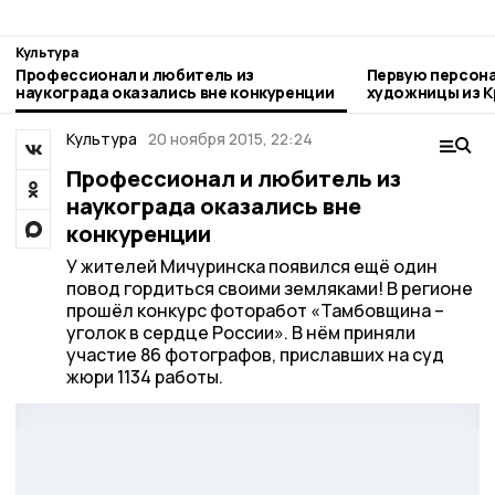
Культура
Профессионал и любитель из
Первую персон
наукограда оказались вне конкуренции
художницы из К
Мичуринске
Культура
20 ноября 2015, 22:24
Профессионал и любитель из
наукограда оказались вне
конкуренции
У жителей Мичуринска появился ещё один
повод гордиться своими земляками! В регионе
прошёл конкурс фоторабот «Тамбовщина –
уголок в сердце России». В нём приняли
участие 86 фотографов, приславших на суд
жюри 1134 работы.