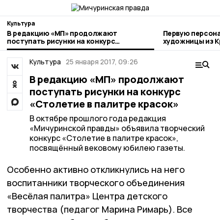
Культура
В редакцию «МП» продолжают
Первую персон
поступать рисунки на конкурс
художницы из К
«Столетие в палитре красок»
Мичуринске
Культура
25 января 2017, 09:26
В редакцию «МП» продолжают
поступать рисунки на конкурс
«Столетие в палитре красок»
В октябре прошлого года редакция
«Мичуринской правды» объявила творческий
конкурс «Столетие в палитре красок»,
посвящённый вековому юбилею газеты.
Особенно активно откликнулись на него
воспитанники творческого объединения
«Весёлая палитра» Центра детского
творчества (педагог Марина Римарь). Все