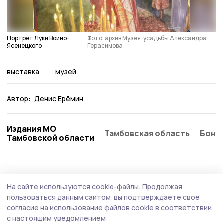
Портрет Луки Войно-
Фото: архив Музея-усадьбы Александра
Ясенецкого
Герасимова
выставка
музей
Автор:
Денис Ерёмин
Издания МО
Тамбовская область
Бонд
Тамбовской области
На сайте используются cookie-файлы.
Продолжая
пользоваться данным сайтом, вы подтверждаете свое
согласие на использование файлов cookie в соответствии
с настоящим уведомлением