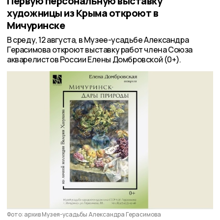
Первую персональную выставку
художницы из Крыма откроют в
Мичуринске
В среду, 12 августа, в Музее-усадьбе Александра
Герасимова откроют выставку работ члена Союза
акварелистов России Елены Домбровской (0+).
Фото: архив Музея-усадьбы Александра Герасимова