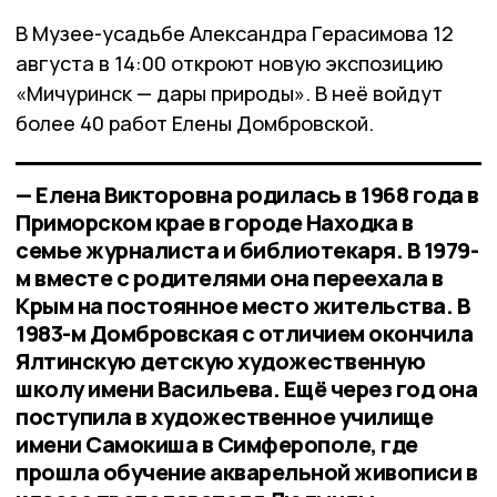
В Музее-усадьбе Александра Герасимова 12
августа в 14:00 откроют новую экспозицию
«Мичуринск — дары природы». В неё войдут
более 40 работ Елены Домбровской.
— Елена Викторовна родилась в 1968 года в
Приморском крае в городе Находка в
семье журналиста и библиотекаря. В 1979-
м вместе с родителями она переехала в
Крым на постоянное место жительства. В
1983-м Домбровская с отличием окончила
Ялтинскую детскую художественную
школу имени Васильева. Ещё через год она
поступила в художественное училище
имени Самокиша в Симферополе, где
прошла обучение акварельной живописи в