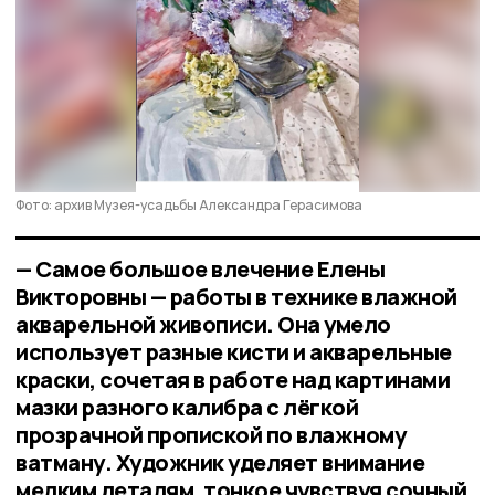
Фото: архив Музея-усадьбы Александра Герасимова
— Самое большое влечение Елены
Викторовны — работы в технике влажной
акварельной живописи. Она умело
использует разные кисти и акварельные
краски, сочетая в работе над картинами
мазки разного калибра с лёгкой
прозрачной пропиской по влажному
ватману. Художник уделяет внимание
мелким деталям, тонкое чувствуя сочный