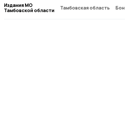
Издания МО
Тамбовская область
Бонд
Тамбовской области
Мичуринская правда
Новости