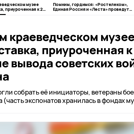
еведческом музее
Помним, гордимся: «Ростелеком»,
а, приуроченная к 28-
Единая Россия и «Леста» проведут
а советских войск из
кибертурнир «Битва за Москву»
м краеведческом музе
ставка, приуроченная к
е вывода советских во
на
гли собрать её инициаторы, ветераны бо
 (часть экспонатов хранилась в фондах му