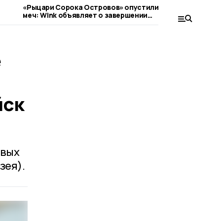
«Рыцари Сорока Островов» опустили
Куда уходит
меч: Wink объявляет о завершении
заняться в 
съемок фантастического сериала
е
йск
евых
зея).