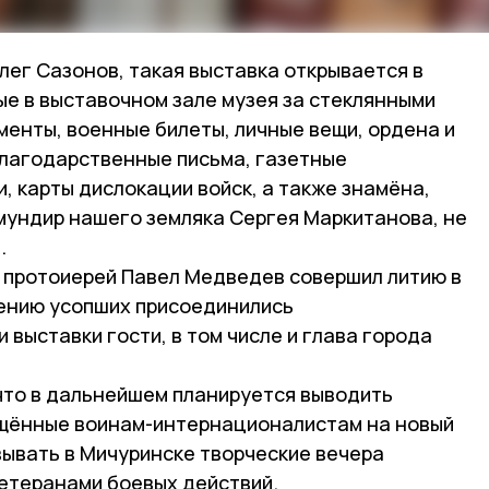
лег Сазонов, такая выставка открывается в
ые в выставочном зале музея за стеклянными
менты, военные билеты, личные вещи, ордена и
благодарственные письма, газетные
и, карты дислокации войск, а также знамёна,
мундир нашего земляка Сергея Маркитанова, не
.
 протоиерей Павел Медведев совершил литию в
вению усопших присоединились
 выставки гости, в том числе и глава города
что в дальнейшем планируется выводить
ящённые воинам-интернационалистам на новый
вывать в Мичуринске творческие вечера
ветеранами боевых действий.