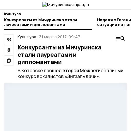
Культура
Конкурсанты из Мичуринска стали
Неделя с Евген
лауреатами и дипломантами
ситуация на то
городе и приор
Культура
31 марта 2017, 09:47
Конкурсанты из Мичуринска
стали лауреатами и
дипломантами
В Котовске прошёл второй Межрегиональный
конкурс вокалистов «Зигзаг удачи».