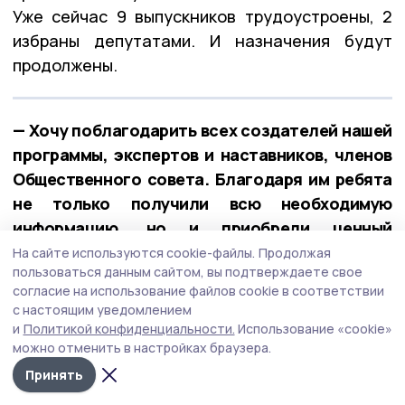
Уже сейчас 9 выпускников трудоустроены, 2
избраны депутатами. И назначения будут
продолжены.
— Хочу поблагодарить всех создателей нашей
программы, экспертов и наставников, членов
Общественного совета. Благодаря им ребята
не только получили всю необходимую
информацию, но и приобрели ценный
практический опыт, — отметил губернатор.
На сайте используются cookie-файлы.
Продолжая
пользоваться данным сайтом, вы подтверждаете свое
согласие на использование файлов cookie в соответствии
Сохранение исторической памяти
с настоящим уведомлением
и
Политикой конфиденциальности.
Использование «cookie»
Глава области в завершение недели провёл
можно отменить в настройках браузера.
первое заседание Попечительского совета
Принять
регионального отделения Российского