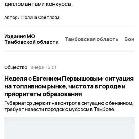
дипломантами конкурса.
Автор:
Полина Светлова.
Издания МО
Тамбовская область
Бонд
Тамбовской области
Общество
Вчера, 15:01
Неделя с Евгением Первышовым: ситуация
на топливном рынке, чистота в городе и
приоритеты образования
Губернатор держит на контроле ситуацию с бензином,
требует навести порядок с мусором в Тамбове.