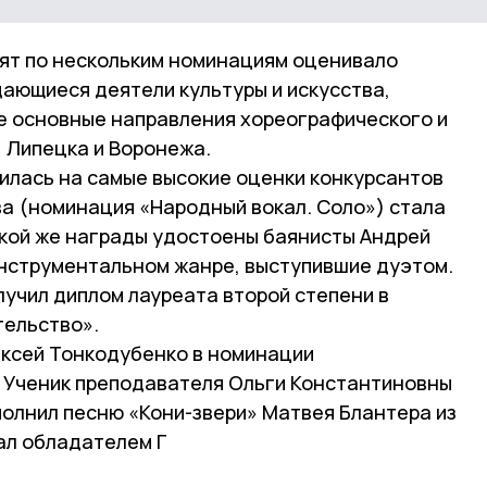
ят по нескольким номинациям оценивало
ающиеся деятели культуры и искусства,
е основные направления хореографического и
, Липецка и Воронежа.
пилась на самые высокие оценки конкурсантов
ва (номинация «Народный вокал. Соло») стала
акой же награды удостоены баянисты Андрей
инструментальном жанре, выступившие дуэтом.
лучил диплом лауреата второй степени в
тельство».
ксей Тонкодубенко в номинации
. Ученик преподавателя Ольги Константиновны
олнил песню «Кони-звери» Матвея Блантера из
ал обладателем Г