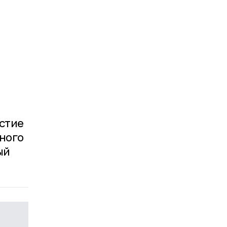
стие
ного
ый