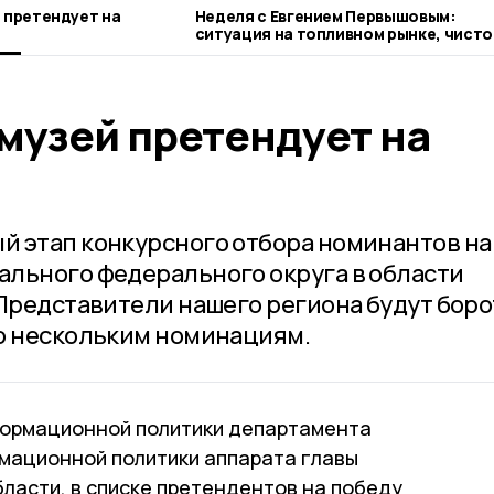
 претендует на
Неделя с Евгением Первышовым:
ситуация на топливном рынке, чисто
городе и приоритеты образования
музей претендует на
 этап конкурсного отбора номинантов на
льного федерального округа в области
 Представители нашего региона будут бор
о нескольким номинациям.
формационной политики департамента
мационной политики аппарата главы
ласти, в списке претендентов на победу