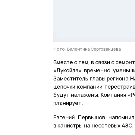
Фото: Валентина Сергованцева
Вместе с тем, в связи с рем
«Лукойла» временно уменьши
Заместитель главы региона Н
цепочки компании перестраив
будут налажены. Компания «Р
планирует.
Евгений Первышов напомнил
в канистры на несетевых АЗС,