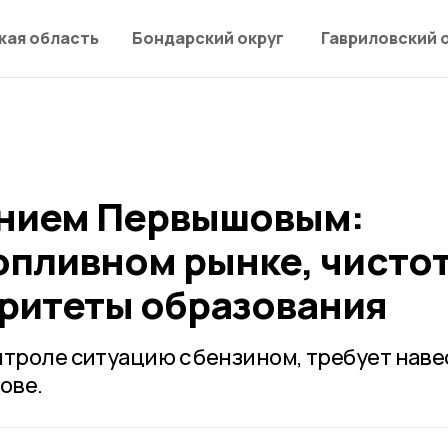
кая область
Бондарский округ
Гавриловский 
ением Первышовым:
опливном рынке, чистот
оритеты образования
нтроле ситуацию с бензином, требует наве
ове.