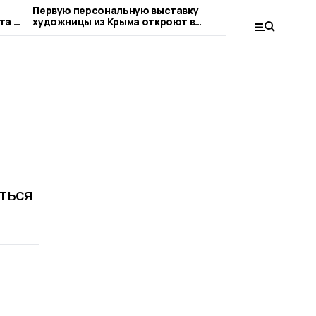
Первую персональную выставку
«Окно в ис
та в
художницы из Крыма откроют в
Мичуринска
Мичуринске
стиле гжел
оться