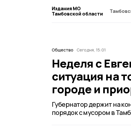
Издания МО
Тамбовс
Тамбовской области
Общество
Сегодня, 15:01
Неделя с Евг
ситуация на т
городе и при
Губернатор держит на ко
порядок с мусором в Тамб