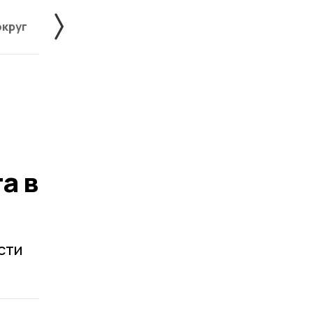
округ
Жердевский округ
Знаменский округ
а в
сти