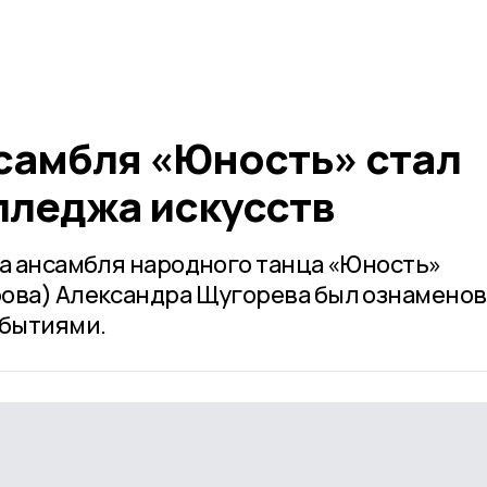
самбля «Юность» стал
лледжа искусств
ка ансамбля народного танца «Юность»
рова) Александра Щугорева был ознамено
бытиями.