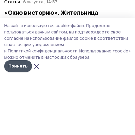
Статья
6 августа , 14:57
«Окно в историю». Жительница
Мичуринска нарисовала наличники в
На сайте используются cookie-файлы.
Продолжая
стиле гжель
пользоваться данным сайтом, вы подтверждаете свое
Новый выпуск редакционного проекта «Окно в
согласие на использование файлов cookie в соответствии
историю» посвящён мастерице из наукограда Таисии
с настоящим уведомлением
Белоусовой, которая своими руками создала
и
Политикой конфиденциальности.
Использование «cookie»
сказочную атмосферу возле дома.
можно отменить в настройках браузера.
Принять