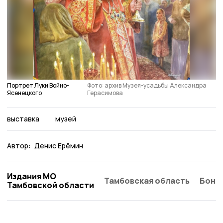
Портрет Луки Войно-
Фото: архив Музея-усадьбы Александра
Ясенецкого
Герасимова
выставка
музей
Автор:
Денис Ерёмин
Издания МО
Тамбовская область
Бонд
Тамбовской области