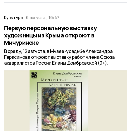
Культура
6 августа , 16:47
Первую персональную выставку
художницы из Крыма откроют в
Мичуринске
В среду, 12 августа, в Музее-усадьбе Александра
Герасимова откроют выставку работ члена Союза
акварелистов России Елены Домбровской (0+).