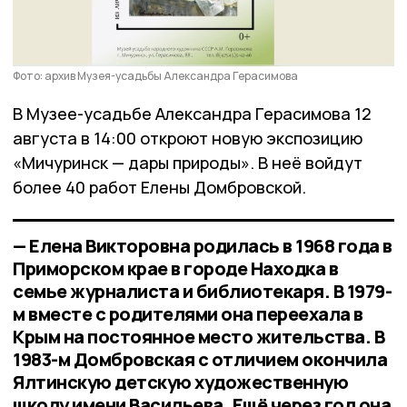
Фото: архив Музея-усадьбы Александра Герасимова
В Музее-усадьбе Александра Герасимова 12
августа в 14:00 откроют новую экспозицию
«Мичуринск — дары природы». В неё войдут
более 40 работ Елены Домбровской.
— Елена Викторовна родилась в 1968 года в
Приморском крае в городе Находка в
семье журналиста и библиотекаря. В 1979-
м вместе с родителями она переехала в
Крым на постоянное место жительства. В
1983-м Домбровская с отличием окончила
Ялтинскую детскую художественную
школу имени Васильева. Ещё через год она