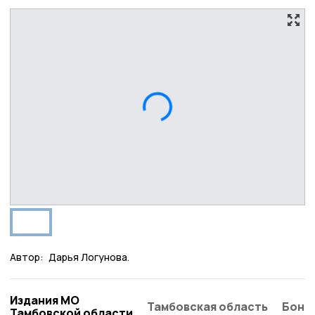
Автор:
Дарья Логунова.
Издания МО
Тамбовская область
Бонд
Тамбовской области