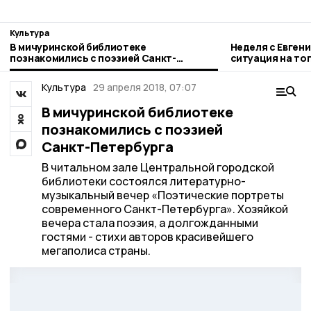
Культура
В мичуринской библиотеке
Неделя с Евген
познакомились с поэзией Санкт-
ситуация на то
Петербурга
городе и приор
Культура
29 апреля 2018, 07:07
В мичуринской библиотеке
познакомились с поэзией
Санкт-Петербурга
В читальном зале Центральной городской
библиотеки состоялся литературно-
музыкальный вечер «Поэтические портреты
современного Санкт-Петербурга». Хозяйкой
вечера стала поэзия, а долгожданными
гостями - стихи авторов красивейшего
мегаполиса страны.