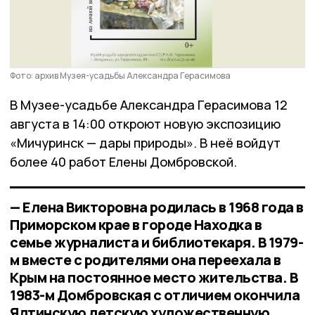
Фото: архив Музея-усадьбы Александра Герасимова
В Музее-усадьбе Александра Герасимова 12
августа в 14:00 откроют новую экспозицию
«Мичуринск — дары природы». В неё войдут
более 40 работ Елены Домбровской.
— Елена Викторовна родилась в 1968 года в
Приморском крае в городе Находка в
семье журналиста и библиотекаря. В 1979-
м вместе с родителями она переехала в
Крым на постоянное место жительства. В
1983-м Домбровская с отличием окончила
Ялтинскую детскую художественную