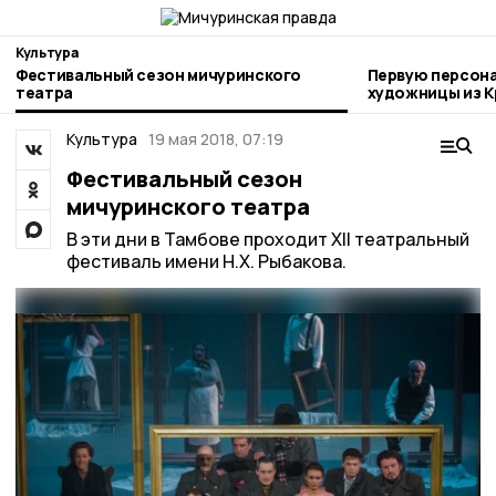
Культура
Фестивальный сезон мичуринского
Первую персон
театра
художницы из К
Мичуринске
Культура
19 мая 2018, 07:19
Фестивальный сезон
мичуринского театра
В эти дни в Тамбове проходит XII театральный
фестиваль имени Н.Х. Рыбакова.