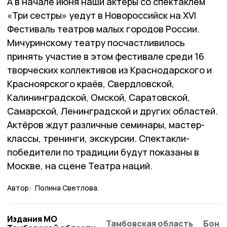
А в начале июня наши актёры со спектаклем
«Три сестры» уедут в Новороссийск на XVI
Фестиваль театров малых городов России.
Мичуринскому театру посчастливилось
принять участие в этом фестивале среди 16
творческих коллективов из Краснодарского и
Красноярского краёв, Свердловской,
Калининградской, Омской, Саратовской,
Самарской, Ленинградской и других областей.
Актёров ждут различные семинары, мастер-
классы, тренинги, экскурсии. Спектакли-
победители по традиции будут показаны в
Москве, на сцене Театра наций.
Автор:
Полина Светлова.
Издания МО
Тамбовская область
Бонд