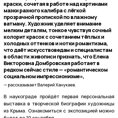
краски, сочетая в работе над картинами
мазки разного калибра с лёгкой
прозрачной пропиской по влажному
ватману. Художник уделяет внимание
мелким деталям, тонкое чувствуя сочный
колорит красок с сочетанием тёплых и
холодных оттенков и нотки романтизма,
что даёт искусствоведам и специалистам
в области живописи признать, что Елена
Викторовна Домбровская работает в
редком сейчас стиле — «романтическом
социальном импрессионизме»,
рассказывает Валерий Ханукаев.
В наукограде пройдёт первая персональная
выставка в творческой биографии художницы
из Крыма. Ознакомиться с экспозицией можно
будет до 10 сентября.