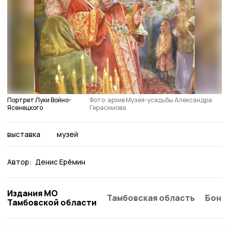
Портрет Луки Войно-
Фото: архив Музея-усадьбы Александра
Ясенецкого
Герасимова
выставка
музей
Автор:
Денис Ерёмин
Издания МО
Тамбовская область
Бонд
Тамбовской области