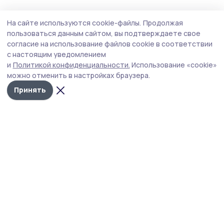
Статья
6 августа , 14:57
На сайте используются cookie-файлы.
Продолжая
«Окно в историю». Жительница
пользоваться данным сайтом, вы подтверждаете свое
Мичуринска нарисовала наличники в
согласие на использование файлов cookie в соответствии
с настоящим уведомлением
стиле гжель
и
Политикой конфиденциальности.
Использование «cookie»
Новый выпуск редакционного проекта «Окно в
можно отменить в настройках браузера.
историю» посвящён мастерице из наукограда Таисии
Принять
Белоусовой, которая своими руками создала
сказочную атмосферу возле дома.