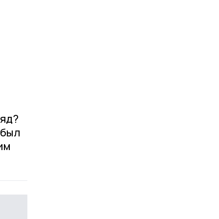
ляд?
 был
им