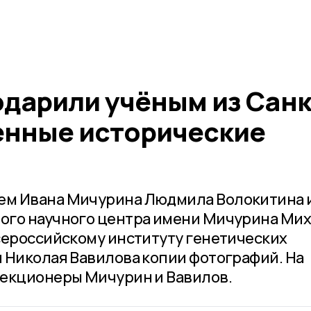
дарили учёным из Санк
енные исторические
м Ивана Мичурина Людмила Волокитина 
ого научного центра имени Мичурина Ми
сероссийскому институту генетических
 Николая Вавилова копии фотографий. На
лекционеры Мичурин и Вавилов.