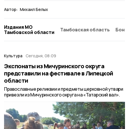
Автор:
Михаил Белых
Издания МО
Тамбовская область
Бонд
Тамбовской области
Культура
Сегодня, 08:09
Экспонаты из Мичуринского округа
представили на фестивале в Липецкой
области
Православные реликвии и предметы церковной утвари
привезли из Мичуринского округа на «Татарский вал».