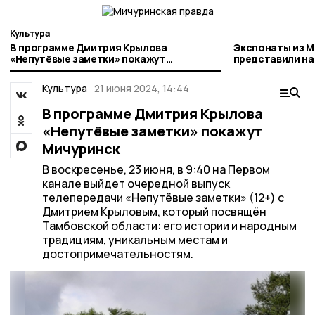
Культура
В программе Дмитрия Крылова
Экспонаты из М
«Непутёвые заметки» покажут
представили на
Мичуринск
области
Культура
21 июня 2024, 14:44
В программе Дмитрия Крылова
«Непутёвые заметки» покажут
Мичуринск
В воскресенье, 23 июня, в 9:40 на Первом
канале выйдет очередной выпуск
телепередачи «Непутёвые заметки» (12+) с
Дмитрием Крыловым, который посвящён
Тамбовской области: его истории и народным
традициям, уникальным местам и
достопримечательностям.