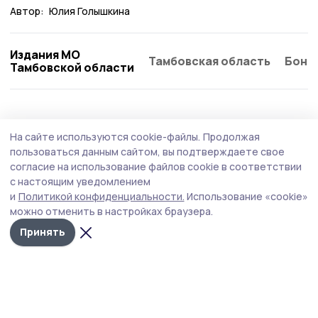
Автор:
Юлия Голышкина
Издания МО
Тамбовская область
Бонд
Тамбовской области
Культура
Вчера, 20:30
На сайте используются cookie-файлы.
Продолжая
Помним, гордимся: «Ростелеком», Единая
пользоваться данным сайтом, вы подтверждаете свое
Россия и «Леста» проведут кибертурнир
согласие на использование файлов cookie в соответствии
с настоящим уведомлением
«Битва за Москву»
и
Политикой конфиденциальности.
Использование «cookie»
можно отменить в настройках браузера.
Принять