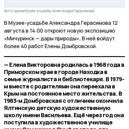
Фото: архив Музея-усадьбы Александра Герасимова
В Музее-усадьбе Александра Герасимова 12
августа в 14:00 откроют новую экспозицию
«Мичуринск — дары природы». В неё войдут
более 40 работ Елены Домбровской.
— Елена Викторовна родилась в 1968 года в
Приморском крае в городе Находка в
семье журналиста и библиотекаря. В 1979-
м вместе с родителями она переехала в
Крым на постоянное место жительства. В
1983-м Домбровская с отличием окончила
Ялтинскую детскую художественную
школу имени Васильева. Ещё через год она
поступила в художественное училище