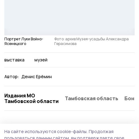
Портрет Луки Войно-
Фото: архив Музея-усадьбы Александра
Ясенецкого
Герасимова
выставка
музей
Автор:
Денис Ерёмин
Издания МО
Тамбовская область
Бонд
Тамбовской области
Статья
Сегодня, 14:57
На сайте используются cookie-файлы.
Продолжая
«Окно в историю». Жительница
пользоваться данным сайтом, вы подтверждаете свое