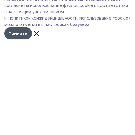
Мичуринска нарисовала наличники в
согласие на использование файлов cookie в соответствии
с настоящим уведомлением
стиле гжель
и
Политикой конфиденциальности.
Использование «cookie»
Новый выпуск редакционного проекта «Окно в
можно отменить в настройках браузера.
историю» посвящён мастерице из наукограда Таисии
Принять
Белоусовой, которая своими руками создала
сказочную атмосферу возле дома.