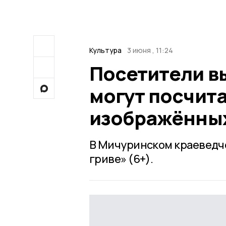
Культура
3 июня , 11:24
Посетители в
могут посчит
изображённы
В Мичуринском краеведче
гриве» (6+).