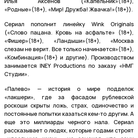
Илья Аксенов («Капельник»(18+),
«Родные»(18+), «Мир! Дружба! Жвачка!»(18+)).
Сериал пополнит линейку Wink Originals
(«‎Слово пацана. Кровь на асфальте» (18+)‎,
«Фишер»(18+), «Ландыши»(18+), «Москва
слезам не верит. Все только начинается»(18+),
«Комбинация»(18+) и другие). Производством
занимается INEY Productions по заказу «НМГ
Студии».
«Палево» — история о мире подделок
«лакшери», где за фасадом рублевской
роскоши скрыты ложь, страх, одиночество и
постоянные попытки казаться кем-то другим. А
еще это миллиарды черного нала. Сериал
рассказывает о людях, которые годами строят