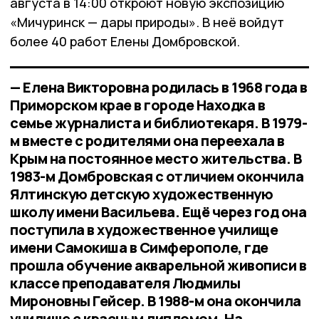
августа в 14:00 откроют новую экспозицию
«Мичуринск — дары природы». В неё войдут
более 40 работ Елены Домбровской.
— Елена Викторовна родилась в 1968 года в
Приморском крае в городе Находка в
семье журналиста и библиотекаря. В 1979-
м вместе с родителями она переехала в
Крым на постоянное место жительства. В
1983-м Домбровская с отличием окончила
Ялтинскую детскую художественную
школу имени Васильева. Ещё через год она
поступила в художественное училище
имени Самокиша в Симферополе, где
прошла обучение акварельной живописи в
классе преподавателя Людмилы
Мироновны Гейсер. В 1988-м она окончила
училище с красным дипломом. На