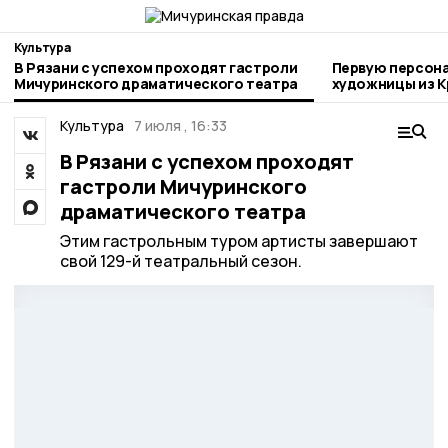
Культура
В Рязани с успехом проходят гастроли
Первую персон
Мичуринского драматического театра
художницы из К
Мичуринске
Культура
7 июля , 16:33
В Рязани с успехом проходят
гастроли Мичуринского
драматического театра
Этим гастрольным туром артисты завершают
свой 129-й театральный сезон.