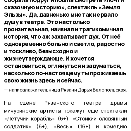
сказочную историю», спектакль «Земля
Эльзы». Да, давненько мне так не рвало
душу в театре. Это настолько
пронзительная, наивная и трагикомичная
история, что аж захватывает дух. От неё
одновременно больно и светло, радостно
и тоскливо, безысходно и
жизнеутверждающе. И хочется
остановиться, оглянуться и задуматься,
насколько по-настоящему ты проживаешь
свою жизнь здесь и сейчас,
написала жительница Рязани Дарья Белопольская.
На сцене Рязанского театра драмы
мичуринские артисты покажут ещё спектакли
«Летучий корабль» (6+), «Стойкий оловянный
солдатик» (6+), «Весы» (16+) и комедию