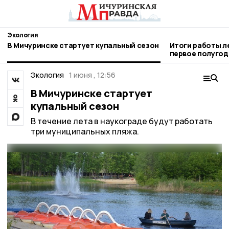
Экология
В Мичуринске стартует купальный сезон
Итоги работы л
первое полугод
Тамбовской об
Экология
1 июня , 12:56
В Мичуринске стартует
купальный сезон
В течение лета в наукограде будут работать
три муниципальных пляжа.