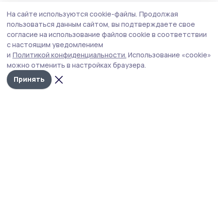
Экономика
27 июля , 11:21
На сайте используются cookie-файлы.
Продолжая
Евгений Первышов: «Новый регламент
пользоваться данным сайтом, вы подтверждаете свое
«чёт-нечет» показал себя с
согласие на использование файлов cookie в соответствии
с настоящим уведомлением
положительной стороны
и
Политикой конфиденциальности.
Использование «cookie»
После введения новых правил на АЗС Тамбовской
можно отменить в настройках браузера.
области стало меньше очередей.
Принять