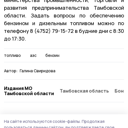
развития предпринимательства Тамбовской
области. Задать вопросы по обеспечению
бензином и дизельным топливом можно по
телефону 8 (4752) 79-15-72 в будние дни с 8:30
до 17:30.
топливо
азс
бензин
Автор:
Галина Свиридова
Издания МО
Тамбовская область
Бонд
Тамбовской области
Экономика
27 июля , 11:21
На сайте используются cookie-файлы.
Продолжая
Евгений Первышов: «Новый регламент
пользоваться данным сайтом, вы подтверждаете свое