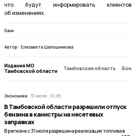
что будут информировать клиентов
об изменениях.
банк
Автор:
Елизавета Шапошникова
Издания МО
Тамбовская область
Бонд
Тамбовской области
Экономика
31 июля , 10:05
В Тамбовской области разрешили отпуск
бензина в канистры на несетевых
заправках
В регионе с 31 июля разрешена реализация топлива в