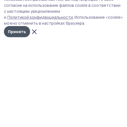
«чёт-нечет» показал себя с
согласие на использование файлов cookie в соответствии
с настоящим уведомлением
положительной стороны
и
Политикой конфиденциальности.
Использование «cookie»
После введения новых правил на АЗС Тамбовской
можно отменить в настройках браузера.
области стало меньше очередей.
Принять
Фото: скриншот трансляции