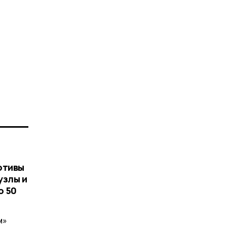
отивы
узлы и
о 50
м»