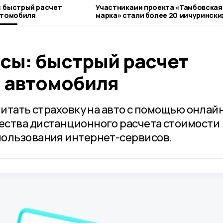
 быстрый расчет
Участниками проекта «Тамбовская
втомобиля
марка» стали более 20 мичуринских
предпринимателей
сы: быстрый расчет
я автомобиля
читать страховку на авто с помощью онлай
ества дистанционного расчета стоимости
пользования интернет-сервисов.