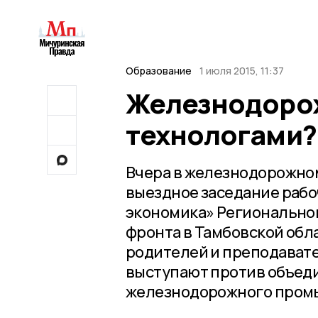
Образование
1 июля 2015, 11:37
Железнодорож
технологами?
Вчера в железнодорожном
выездное заседание рабо
экономика» Регионально
фронта в Тамбовской об
родителей и преподават
выступают против объеди
железнодорожного пром