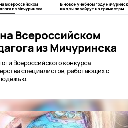
 на Всероссийском
В новом учебном году мичуринс
дагога из Мичуринска
школы перейдут на триместры
 на Всероссийском
дагога из Мичуринска
тоги Всероссийского конкурса
ерства специалистов, работающих с
лодёжью.