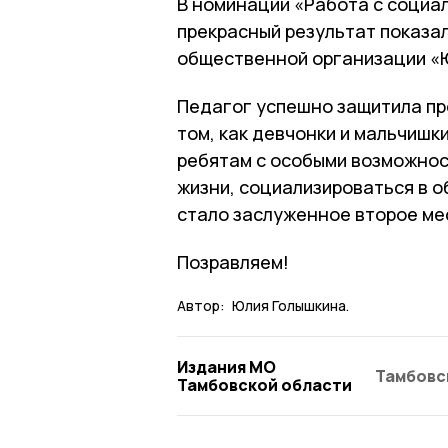
В номинации «Работа с социа
прекрасный результат показа
общественной организации «
Педагог успешно защитила про
том, как девчонки и мальчишк
ребятам с особыми возможнос
жизни, социализироваться в о
стало заслуженное второе ме
Позравляем!
Автор:
Юлия Голышкина.
Издания МО
Тамбовс
Тамбовской области