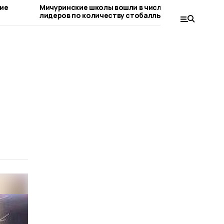
кие
Мичуринские школы вошли в число
Здание
лидеров по количеству стобалльников
ремонт