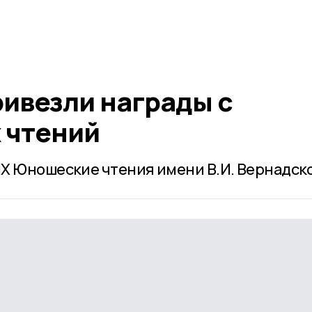
ивезли награды с
 чтений
X Юношеские чтения имени В.И. Вернадско