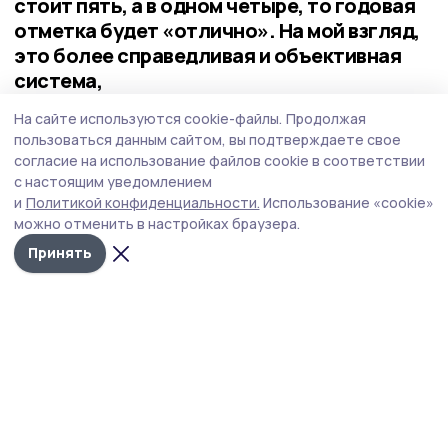
стоит пять, а в одном четыре, то годовая
отметка будет «отлично». На мой взгляд,
это более справедливая и объективная
система,
считает мичуринская мама четверых детей Юлия
На сайте используются cookie-файлы.
Продолжая
Голышкина.
пользоваться данным сайтом, вы подтверждаете свое
согласие на использование файлов cookie в соответствии
с настоящим уведомлением
и
Политикой конфиденциальности.
Использование «cookie»
можно отменить в настройках браузера.
Принять