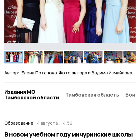
Автор:
Елена Потапова. Фото автора и Вадима Измайлова.
Издания МО
Тамбовская область
Бонд
Тамбовской области
Образование
4 августа , 14:59
В новом учебном году мичуринские школы