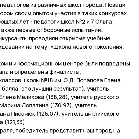
 педагогов из различных школ города. Позади
ором своим опытом участия в таких конкурсах
ошлых лет - педагоги школ №2 и 7 Ольга
 также первые отборочные испытания.
онкурсанты проводили открытые учебные
едовании на тему: «Школа нового поколения.
ком и информационном центре были подведены
апа и определены финалисты.
классов школы №18 им. Э.Д. Потапова Елена
 балла, это лучший результат), учитель
лена Мелихова (138,28), учитель русского
Марина Лопатина (130,97), учитель
на Писанюк (126,07), учитель английского
 (121,33).
раля, победитель представит наш город на