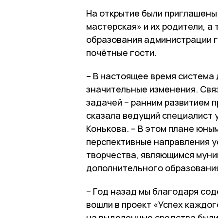
На открытие​ были приглашены
мастерская» и их родители, а
образования​ администрации г
почётные​ гости.​ ​
– В настоящее время система
значительные изменения. Связ
задачей – ранним развитием 
сказала ведущий специалист 
Конькова. – В этом плане юны
перспективные направления у
творчества, являющимся мун
дополнительного образовани
– Год назад мы благодаря со
вошли в проект «Успех каждог
на выделенные средства были