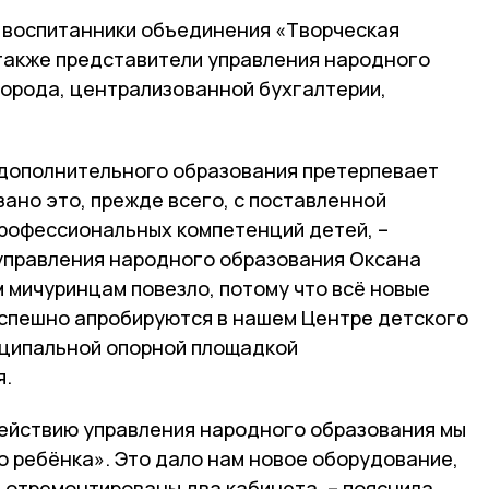
​ воспитанники объединения «Творческая
 также представители​ управления народного
орода, централизованной бухгалтерии,​ ​
 дополнительного образования претерпевает
ано это, прежде всего, с поставленной
профессиональных компетенций детей, –
управления народного образования Оксана
м мичуринцам повезло, потому что всё новые
спешно апробируются в нашем Центре детского
иципальной опорной площадкой
я.
действию управления народного образования мы
о ребёнка». Это дало нам новое оборудование,
 отремонтированы два кабинета, – пояснила