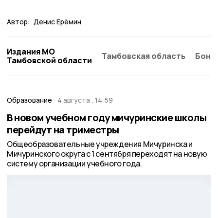
Автор:
Денис Ерёмин
Издания МО
Тамбовская область
Бонд
Тамбовской области
Образование
4 августа , 14:59
В новом учебном году мичуринские школы
перейдут на триместры
Общеобразовательные учреждения Мичуринска и
Мичуринского округа с 1 сентября переходят на новую
систему организации учебного года.