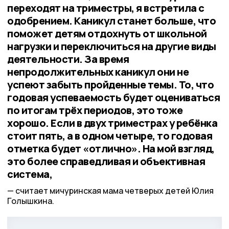
переходят на триместры, я встретила с
одобрением. Каникул станет больше, что
поможет детям отдохнуть от школьной
нагрузки и переключиться на другие виды
деятельности. За время
непродолжительных каникул они не
успеют забыть пройденные темы. То, что
годовая успеваемость будет оцениваться
по итогам трёх периодов, это тоже
хорошо. Если в двух триместрах у ребёнка
стоит пять, а в одном четыре, то годовая
отметка будет «отлично». На мой взгляд,
это более справедливая и объективная
система,
считает мичуринская мама четверых детей Юлия
Голышкина.