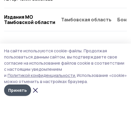
Издания МО
Тамбовская область
Бонд
Тамбовской области
Образование
3 августа , 13:05
На сайте используются cookie-файлы.
Продолжая
Мичуринские школы вошли в число
пользоваться данным сайтом, вы подтверждаете свое
лидеров по количеству стобалльников
согласие на использование файлов cookie в соответствии
с настоящим уведомлением
Об этом стало известно на оперативном совещании
и
Политикой конфиденциальности.
Использование «cookie»
главы Тамбовской области Евгения Первышова.
можно отменить в настройках браузера.
Принять