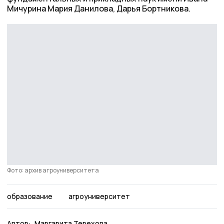
Мичурина Мария Данилова, Дарья Бортникова.
Фото: архив агроуниверситета
образование
агроуниверситет
Автор:
Маргарита Терехова