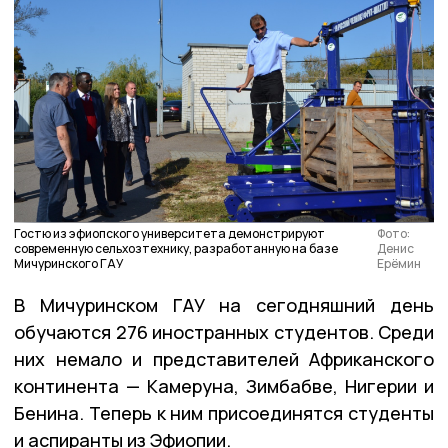
Гостю из эфиопского университета демонстрируют
Фото:
современную сельхозтехнику, разработанную на базе
Денис
Мичуринского ГАУ
Ерёмин
В Мичуринском ГАУ на сегодняшний день
обучаются 276 иностранных студентов. Среди
них немало и представителей Африканского
континента — Камеруна, Зимбабве, Нигерии и
Бенина. Теперь к ним присоединятся студенты
и аспиранты из Эфиопии.