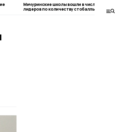
кие
Мичуринские школы вошли в число
Здание
лидеров по количеству стобалльников
ремонт
л