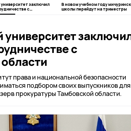
 университет заключил
В новом учебном году мичуринс
рудничестве с
школы перейдут на триместры
 области
 университет заключи
рудничестве с
 области
итут права и национальной безопасности
иматься подбором своих выпускников для
зерв прокуратуры Тамбовской области.