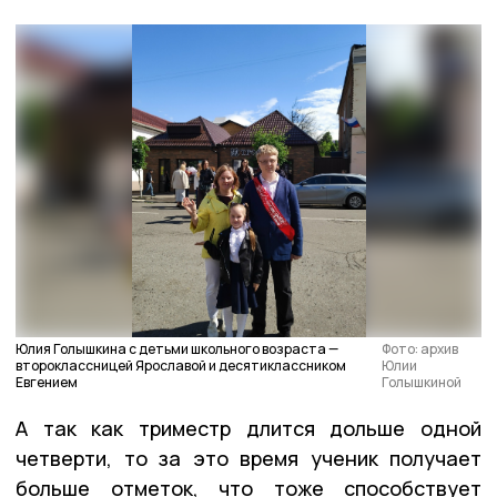
Юлия Голышкина с детьми школьного возраста —
Фото: архив
второклассницей Ярославой и десятиклассником
Юлии
Евгением
Голышкиной
А так как триместр длится дольше одной
четверти, то за это время ученик получает
больше отметок, что тоже способствует