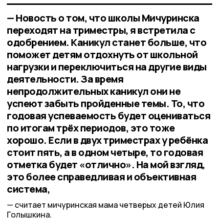
— Новость о том, что школы Мичуринска
переходят на триместры, я встретила с
одобрением. Каникул станет больше, что
поможет детям отдохнуть от школьной
нагрузки и переключиться на другие виды
деятельности. За время
непродолжительных каникул они не
успеют забыть пройденные темы. То, что
годовая успеваемость будет оцениваться
по итогам трёх периодов, это тоже
хорошо. Если в двух триместрах у ребёнка
стоит пять, а в одном четыре, то годовая
отметка будет «отлично». На мой взгляд,
это более справедливая и объективная
система,
считает мичуринская мама четверых детей Юлия
Голышкина.