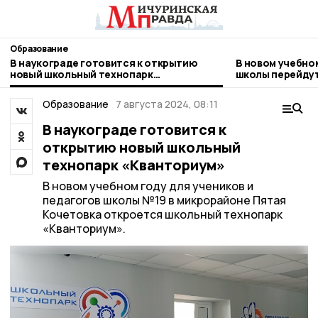
Образование
В наукограде готовится к открытию
В новом учебно
новый школьный технопарк
школы перейдут
«Кванториум»
Образование
7 августа 2024, 08:11
В наукограде готовится к
открытию новый школьный
технопарк «Кванториум»
В новом учебном году для учеников и
педагогов школы №19 в микрорайоне Пятая
Кочетовка откроется школьный технопарк
«Кванториум».