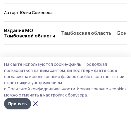
Автор:
Юлия Семенова
Издания МО
Тамбовская область
Бонд
Тамбовской области
Образование
3 августа , 13:05
На сайте используются cookie-файлы.
Продолжая
Мичуринские школы вошли в число
пользоваться данным сайтом, вы подтверждаете свое
лидеров по количеству стобалльников
согласие на использование файлов cookie в соответствии
с настоящим уведомлением
Об этом стало известно на оперативном совещании
и
Политикой конфиденциальности.
Использование «cookie»
главы Тамбовской области Евгения Первышова.
можно отменить в настройках браузера.
Принять