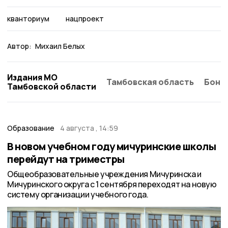
кванториум
нацпроект
Автор:
Михаил Белых
Издания МО
Тамбовская область
Бонд
Тамбовской области
Образование
4 августа , 14:59
В новом учебном году мичуринские школы
перейдут на триместры
Общеобразовательные учреждения Мичуринска и
Мичуринского округа с 1 сентября переходят на новую
систему организации учебного года.