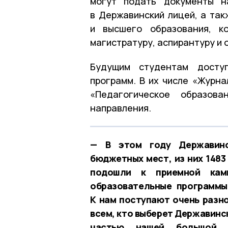
могут подать документы н
в Державинский лицей, а та
и высшего образования, ко
магистратуру, аспирантуру и 
Будущим студентам досту
программ. В их числе «Журна
«Педагогическое образова
направления.
— В этом году Державинс
бюджетных мест, из них 1483
подошли к приемной кам
образовательные программы
К нам поступают очень разн
всем, кто выберет Державинс
частью нашей большой 