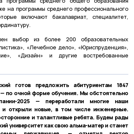
а программы среднего общего образования
кже на программы среднего профессионального
торые включают бакалавриат, специалитет,
ординатуру.
пен выбор из более 200 образовательных
листика», «Лечебное дело», «Юриспруденция»,
ние», «Дизайн» и другие востребованные
кий готов предложить абитуриентам 1847
 — по очной форме обучения. Мы обстоятельно
пании-2025 — переработали многие наши
 и открыли новые, в том числе инженерные.
осторонние и талантливые ребята. Будем рады
кий университет как свою альма-матер и станет
семьи державинцев, — отметил ректор