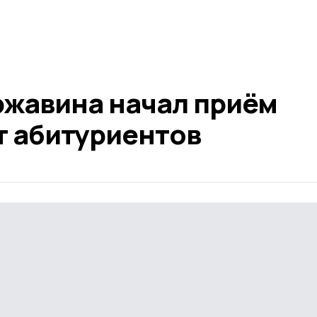
ржавина начал приём
т абитуриентов