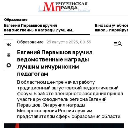
Образование
Евгений Первышов вручил
В новом учебно
ведомственные награды лучшим
школы перейдут
мичуринским педагогам
Образование
23 августа 2025, 09:35
Евгений Первышов вручил
ведомственные награды
лучшим мичуринским
педагогам
В областном центре начал работу
традиционный августовский педагогический
форум. В работе пленарного заседания принял
участие руководитель региона Евгений
Первышов. Он вручил награды
Минпросвещения России лучшим
представителям сферы образования области.