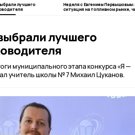
выбрали лучшего
Неделя с Евгением Первышовым:
ководителя
ситуация на топливном рынке, ч
городе и приоритеты образован
 выбрали лучшего
ководителя
оги муниципального этапа конкурса «Я —
ал учитель школы № 7 Михаил Цуканов.