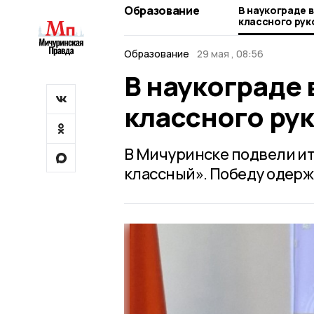
Образование
В наукограде 
классного ру
Образование
29 мая , 08:56
В наукограде
классного ру
В Мичуринске подвели ит
классный». Победу одерж