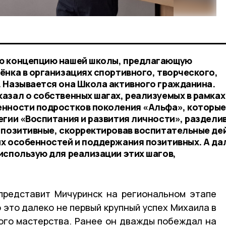
ю концепцию нашей школы, предлагающую
ёнка в организациях спортивного, творческого,
 Называется она Школа активного гражданина.
азал о собственных шагах, реализуемых в рамках
енности подростков поколения «Альфа», которы
гии «Воспитания и развития личности», разделив
 позитивные, скорректировав воспитательные де
х особенностей и поддержания позитивных. А да
использую для реализации этих шагов,
представит Мичуринск на региональном этапе
о это далеко не первый крупный успех Михаила в
ого мастерства. Ранее он дважды побеждал на