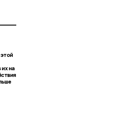
 этой
е
 их на
йствия
льше