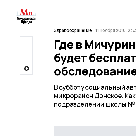
Здравоохранение
11 ноября 2016, 23:
Где в Мичурин
будет беспла
обследовани
В субботу социальный ав
микрорайон Донское. Как 
подразделении школы № 