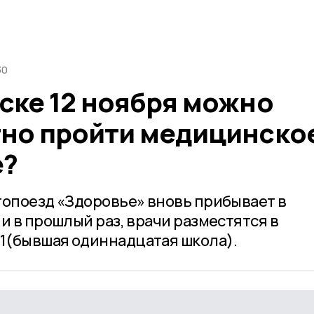
30
ске 12 ноября можно
тно пройти медицинско
е?
топоезд «Здоровье» вновь прибывает в
и в прошлый раз, врачи разместятся в
1(бывшая одиннадцатая школа).