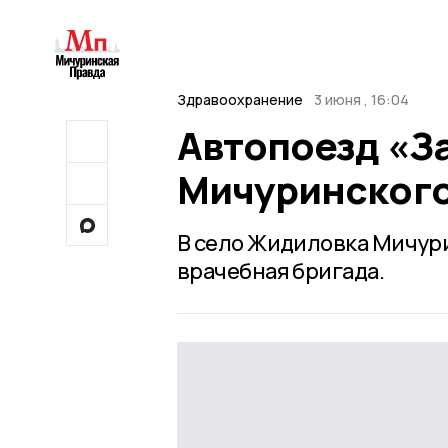
Здравоохранение
3 июня , 16:04
Автопоезд «З
Мичуринского
В село Жидиловка Мичури
врачебная бригада.