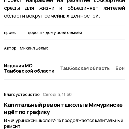
Проект направлен на развитие комфортной
среды для жизни и объединяет жителей
области вокруг семейных ценностей.
проект
дорога к дому всей семьёй
Автор:
Михаил Белых
Издания МО
Тамбовская область
Бонд
Тамбовской области
Благоустройство
Сегодня, 11:50
Капитальный ремонт школы в Мичуринске
идёт по графику
В мичуринской школе № 15 продолжается капитальный
ремонт.