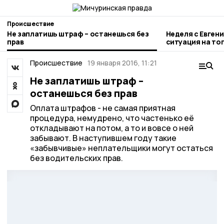
Происшествие
Не заплатишь штраф – останешься без
Неделя с Евген
прав
ситуация на то
городе и приор
Происшествие
19 января 2016, 11:21
Не заплатишь штраф –
останешься без прав
Оплата штрафов - не самая приятная
процедура, немудрено, что частенько её
откладывают на потом, а то и вовсе о ней
забывают. В наступившем году такие
«забывчивые» неплательщики могут остаться
без водительских прав.